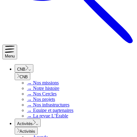
Menu
CNB
CNB
→
Nos missions
→
Notre histoire
→
Nos Cercles
→
Nos projets
→
Nos infrastructures
→
Equipe et partenaires
→
La revue L’Érable
Activités
Activités