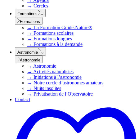
→
Agenda
→
Cercles
Formations
Formations
→
La Formation Guide-Nature®
→
Formations scolaires
→
Formations longues
→
Formations à la demande
Astronomie
Astronomie
→
Astronomie
→
Activités naturalistes
→
Initiations à l’astronomie
→
Notre cercle d’astronomes amateurs
→
Nuits insolites
→
Privatisation de l’Observatoire
Contact