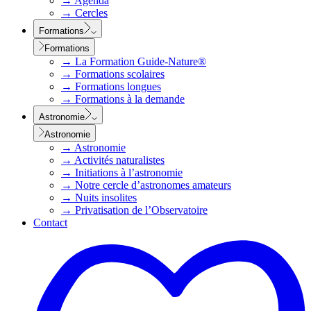
→
Agenda
→
Cercles
Formations
Formations
→
La Formation Guide-Nature®
→
Formations scolaires
→
Formations longues
→
Formations à la demande
Astronomie
Astronomie
→
Astronomie
→
Activités naturalistes
→
Initiations à l’astronomie
→
Notre cercle d’astronomes amateurs
→
Nuits insolites
→
Privatisation de l’Observatoire
Contact