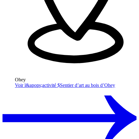
Ohey
Voir l&apops;activité $
Sentier d’art au bois d’Ohey