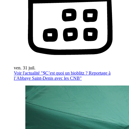
ven. 31 juil.
Voir l'actualité "$
C’est quoi un bioblitz ? Reportage à
l’Abbaye Saint-Denis avec les CNB
"