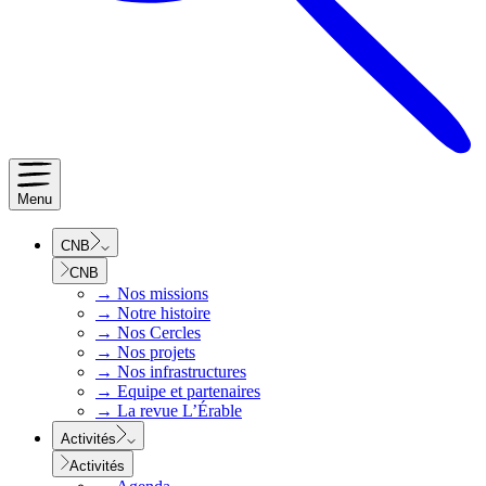
Menu
CNB
CNB
→
Nos missions
→
Notre histoire
→
Nos Cercles
→
Nos projets
→
Nos infrastructures
→
Equipe et partenaires
→
La revue L’Érable
Activités
Activités