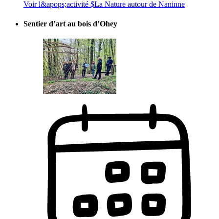
Voir l&apops;activité $
La Nature autour de Naninne
Sentier d’art au bois d’Ohey