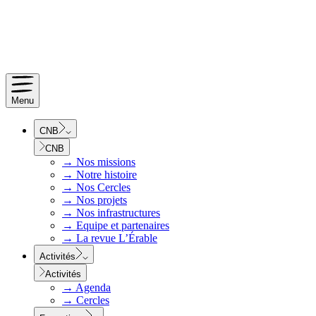
Menu
CNB
CNB
→
Nos missions
→
Notre histoire
→
Nos Cercles
→
Nos projets
→
Nos infrastructures
→
Equipe et partenaires
→
La revue L’Érable
Activités
Activités
→
Agenda
→
Cercles