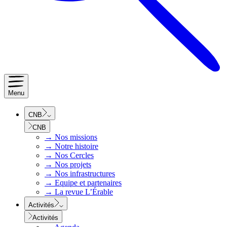
Menu
CNB
CNB
→
Nos missions
→
Notre histoire
→
Nos Cercles
→
Nos projets
→
Nos infrastructures
→
Equipe et partenaires
→
La revue L’Érable
Activités
Activités