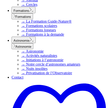
→
Agenda
→
Cercles
Formations
Formations
→
La Formation Guide-Nature®
→
Formations scolaires
→
Formations longues
→
Formations à la demande
Astronomie
Astronomie
→
Astronomie
→
Activités naturalistes
→
Initiations à l’astronomie
→
Notre cercle d’astronomes amateurs
→
Nuits insolites
→
Privatisation de l’Observatoire
Contact