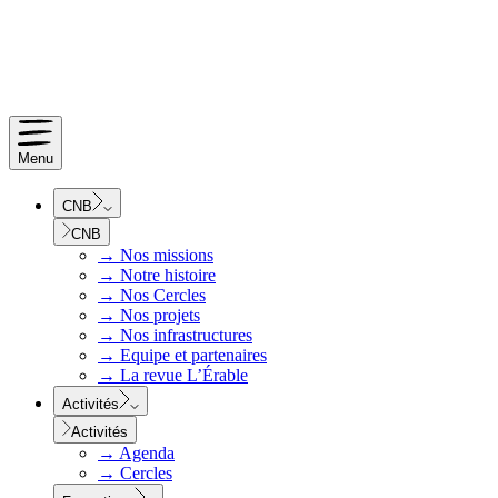
Menu
CNB
CNB
→
Nos missions
→
Notre histoire
→
Nos Cercles
→
Nos projets
→
Nos infrastructures
→
Equipe et partenaires
→
La revue L’Érable
Activités
Activités
→
Agenda
→
Cercles