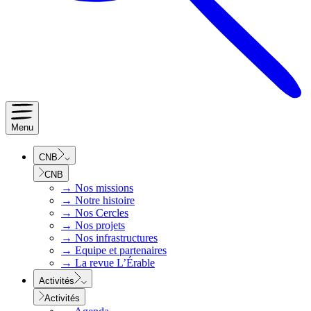
Menu
CNB
CNB
→
Nos missions
→
Notre histoire
→
Nos Cercles
→
Nos projets
→
Nos infrastructures
→
Equipe et partenaires
→
La revue L’Érable
Activités
Activités