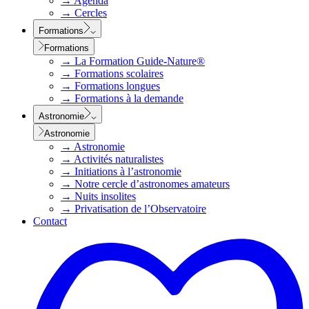
→
Agenda
→
Cercles
Formations
Formations
→
La Formation Guide-Nature®
→
Formations scolaires
→
Formations longues
→
Formations à la demande
Astronomie
Astronomie
→
Astronomie
→
Activités naturalistes
→
Initiations à l’astronomie
→
Notre cercle d’astronomes amateurs
→
Nuits insolites
→
Privatisation de l’Observatoire
Contact