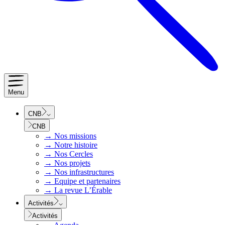
Menu
CNB
CNB
→
Nos missions
→
Notre histoire
→
Nos Cercles
→
Nos projets
→
Nos infrastructures
→
Equipe et partenaires
→
La revue L’Érable
Activités
Activités