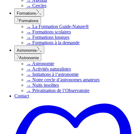
→
Agenda
→
Cercles
Formations
Formations
→
La Formation Guide-Nature®
→
Formations scolaires
→
Formations longues
→
Formations à la demande
Astronomie
Astronomie
→
Astronomie
→
Activités naturalistes
→
Initiations à l’astronomie
→
Notre cercle d’astronomes amateurs
→
Nuits insolites
→
Privatisation de l’Observatoire
Contact