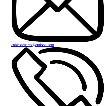
cnblesbruants@outlook.com