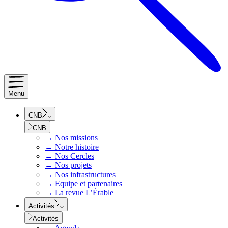
Menu
CNB
CNB
→
Nos missions
→
Notre histoire
→
Nos Cercles
→
Nos projets
→
Nos infrastructures
→
Equipe et partenaires
→
La revue L’Érable
Activités
Activités