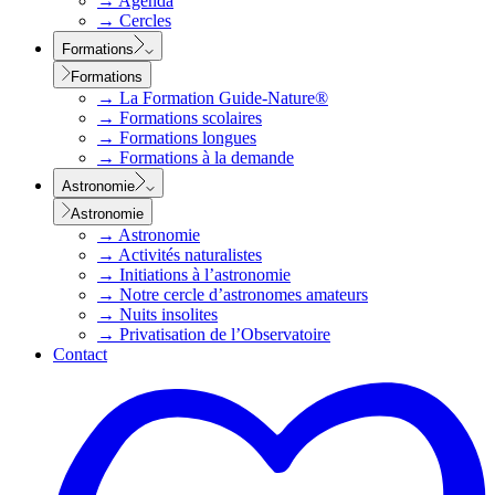
→
Agenda
→
Cercles
Formations
Formations
→
La Formation Guide-Nature®
→
Formations scolaires
→
Formations longues
→
Formations à la demande
Astronomie
Astronomie
→
Astronomie
→
Activités naturalistes
→
Initiations à l’astronomie
→
Notre cercle d’astronomes amateurs
→
Nuits insolites
→
Privatisation de l’Observatoire
Contact