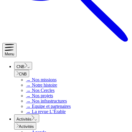
Menu
CNB
CNB
→
Nos missions
→
Notre histoire
→
Nos Cercles
→
Nos projets
→
Nos infrastructures
→
Equipe et partenaires
→
La revue L’Érable
Activités
Activités