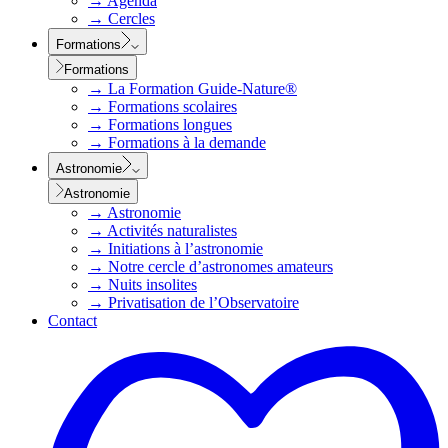
→
Agenda
→
Cercles
Formations
Formations
→
La Formation Guide-Nature®
→
Formations scolaires
→
Formations longues
→
Formations à la demande
Astronomie
Astronomie
→
Astronomie
→
Activités naturalistes
→
Initiations à l’astronomie
→
Notre cercle d’astronomes amateurs
→
Nuits insolites
→
Privatisation de l’Observatoire
Contact