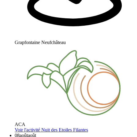
Grapfontaine Neufchâteau
ACA
Voir l'activité
Nuit des Etoiles Filantes
08
août
août