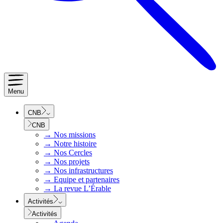
Menu
CNB
CNB
→
Nos missions
→
Notre histoire
→
Nos Cercles
→
Nos projets
→
Nos infrastructures
→
Equipe et partenaires
→
La revue L’Érable
Activités
Activités