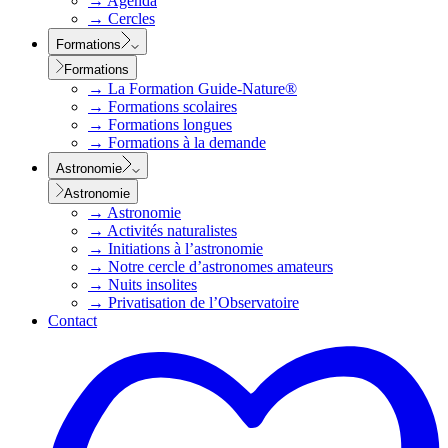
→
Agenda
→
Cercles
Formations
Formations
→
La Formation Guide-Nature®
→
Formations scolaires
→
Formations longues
→
Formations à la demande
Astronomie
Astronomie
→
Astronomie
→
Activités naturalistes
→
Initiations à l’astronomie
→
Notre cercle d’astronomes amateurs
→
Nuits insolites
→
Privatisation de l’Observatoire
Contact