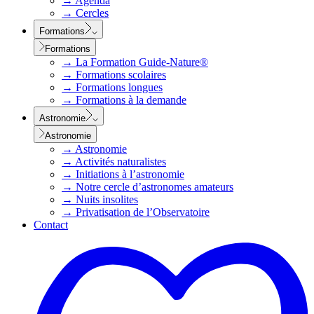
→
Agenda
→
Cercles
Formations
Formations
→
La Formation Guide-Nature®
→
Formations scolaires
→
Formations longues
→
Formations à la demande
Astronomie
Astronomie
→
Astronomie
→
Activités naturalistes
→
Initiations à l’astronomie
→
Notre cercle d’astronomes amateurs
→
Nuits insolites
→
Privatisation de l’Observatoire
Contact