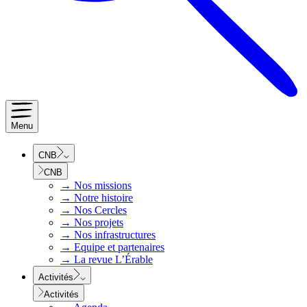
Menu
CNB
CNB
→
Nos missions
→
Notre histoire
→
Nos Cercles
→
Nos projets
→
Nos infrastructures
→
Equipe et partenaires
→
La revue L’Érable
Activités
Activités