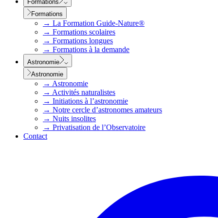
Formations
Formations
→
La Formation Guide-Nature®
→
Formations scolaires
→
Formations longues
→
Formations à la demande
Astronomie
Astronomie
→
Astronomie
→
Activités naturalistes
→
Initiations à l’astronomie
→
Notre cercle d’astronomes amateurs
→
Nuits insolites
→
Privatisation de l’Observatoire
Contact