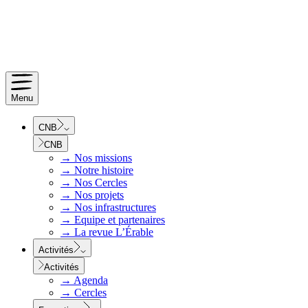
Menu
CNB
CNB
→
Nos missions
→
Notre histoire
→
Nos Cercles
→
Nos projets
→
Nos infrastructures
→
Equipe et partenaires
→
La revue L’Érable
Activités
Activités
→
Agenda
→
Cercles