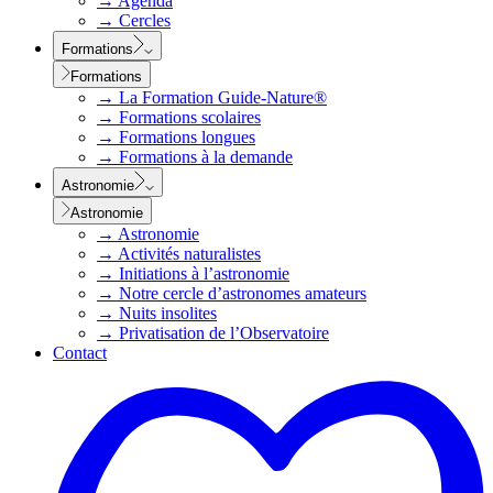
→
Agenda
→
Cercles
Formations
Formations
→
La Formation Guide-Nature®
→
Formations scolaires
→
Formations longues
→
Formations à la demande
Astronomie
Astronomie
→
Astronomie
→
Activités naturalistes
→
Initiations à l’astronomie
→
Notre cercle d’astronomes amateurs
→
Nuits insolites
→
Privatisation de l’Observatoire
Contact