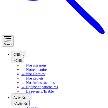
Menu
CNB
CNB
→
Nos missions
→
Notre histoire
→
Nos Cercles
→
Nos projets
→
Nos infrastructures
→
Equipe et partenaires
→
La revue L’Érable
Activités
Activités