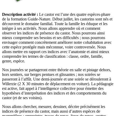
Description activité :
Le castor est l’une des quatre espèces-phare
de la formation Guide-Nature. Début juillet, les castorins sont nés et
découvrent le domaine familial. Toute la famille les éduque et les
intègre à ses activités. Nous allons apprendre où et comment
observer les indices de présence du castor. Nous pourrons ainsi
mieux comprendre ses besoins et ses difficultés ; nous pourrons
envisager comment concrètement améliorer notre cohabitation avec
cette espèce protégée mais méconnue, voire controversée. Nous
allons mettre en rapport ces indices avec l’anatomie et ainsi mieux
comprendre les termes de classification : classe, ordre, famille,
genre, espèce.
Nos journées se partageront entre théorie en salle et pistage dehors,
hors sentiers, sur berges pentues et glissantes ; nos soirées se
passeront à l’affût. Une demi-journée et une soirée se dérouleront à
Willerzie (2 X 30 minutes de déplacement en voiture). La pédagogie
est active, fait appel à l’intelligence collective pour émettre des
hypothèses d’interprétation des indices et des comportements du
castor (et de ses voisins).
Nous allons chercher, mesurer, dessiner, décrire précisément les
indices de présence du castor, mais aussi d’autres espèces de
mammifères : empreintes, traces de repas, lieux de repos, crottes,