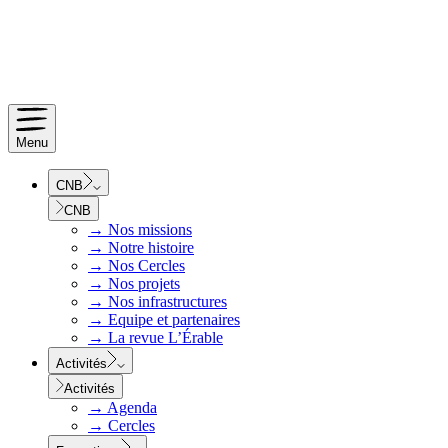
Menu
CNB
CNB
→
Nos missions
→
Notre histoire
→
Nos Cercles
→
Nos projets
→
Nos infrastructures
→
Equipe et partenaires
→
La revue L’Érable
Activités
Activités
→
Agenda
→
Cercles