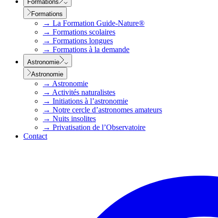
Formations
Formations
→
La Formation Guide-Nature®
→
Formations scolaires
→
Formations longues
→
Formations à la demande
Astronomie
Astronomie
→
Astronomie
→
Activités naturalistes
→
Initiations à l’astronomie
→
Notre cercle d’astronomes amateurs
→
Nuits insolites
→
Privatisation de l’Observatoire
Contact