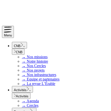
Menu
CNB
CNB
→
Nos missions
→
Notre histoire
→
Nos Cercles
→
Nos projets
→
Nos infrastructures
→
Equipe et partenaires
→
La revue L’Érable
Activités
Activités
→
Agenda
→
Cercles