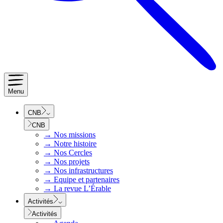
Menu
CNB
CNB
→
Nos missions
→
Notre histoire
→
Nos Cercles
→
Nos projets
→
Nos infrastructures
→
Equipe et partenaires
→
La revue L’Érable
Activités
Activités