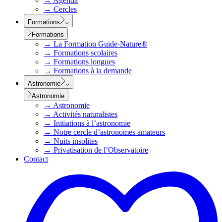
→
Agenda
→
Cercles
Formations
Formations
→
La Formation Guide-Nature®
→
Formations scolaires
→
Formations longues
→
Formations à la demande
Astronomie
Astronomie
→
Astronomie
→
Activités naturalistes
→
Initiations à l’astronomie
→
Notre cercle d’astronomes amateurs
→
Nuits insolites
→
Privatisation de l’Observatoire
Contact