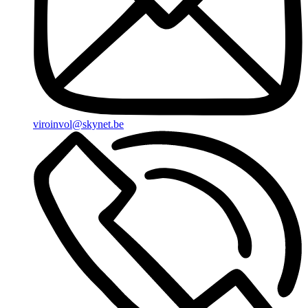
viroinvol@skynet.be