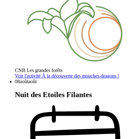
CNB Les grandes forêts
Voir l'activité
À la découverte des mouches-dragons !
08
août
août
Nuit des Etoiles Filantes