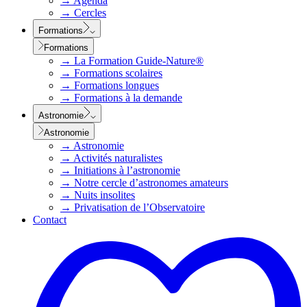
→
Agenda
→
Cercles
Formations
Formations
→
La Formation Guide-Nature®
→
Formations scolaires
→
Formations longues
→
Formations à la demande
Astronomie
Astronomie
→
Astronomie
→
Activités naturalistes
→
Initiations à l’astronomie
→
Notre cercle d’astronomes amateurs
→
Nuits insolites
→
Privatisation de l’Observatoire
Contact