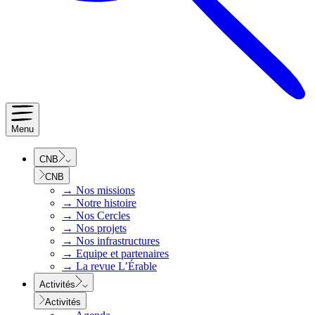
Menu
CNB
CNB
→
Nos missions
→
Notre histoire
→
Nos Cercles
→
Nos projets
→
Nos infrastructures
→
Equipe et partenaires
→
La revue L’Érable
Activités
Activités