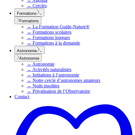
→
Agenda
→
Cercles
Formations
Formations
→
La Formation Guide-Nature®
→
Formations scolaires
→
Formations longues
→
Formations à la demande
Astronomie
Astronomie
→
Astronomie
→
Activités naturalistes
→
Initiations à l’astronomie
→
Notre cercle d’astronomes amateurs
→
Nuits insolites
→
Privatisation de l’Observatoire
Contact