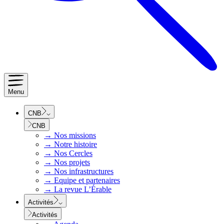
Menu
CNB
CNB
→
Nos missions
→
Notre histoire
→
Nos Cercles
→
Nos projets
→
Nos infrastructures
→
Equipe et partenaires
→
La revue L’Érable
Activités
Activités