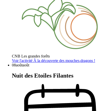
CNB Les grandes forêts
Voir l'activité
À la découverte des mouches-dragons !
08
août
août
Nuit des Etoiles Filantes