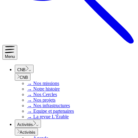
Menu
CNB
CNB
→
Nos missions
→
Notre histoire
→
Nos Cercles
→
Nos projets
→
Nos infrastructures
→
Equipe et partenaires
→
La revue L’Érable
Activités
Activités