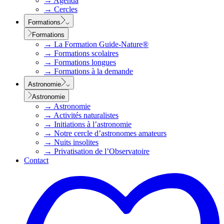
→
Agenda
→
Cercles
Formations
Formations
→
La Formation Guide-Nature®
→
Formations scolaires
→
Formations longues
→
Formations à la demande
Astronomie
Astronomie
→
Astronomie
→
Activités naturalistes
→
Initiations à l’astronomie
→
Notre cercle d’astronomes amateurs
→
Nuits insolites
→
Privatisation de l’Observatoire
Contact