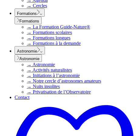
→
Agenda
→
Cercles
Formations
Formations
→
La Formation Guide-Nature®
→
Formations scolaires
→
Formations longues
→
Formations à la demande
Astronomie
Astronomie
→
Astronomie
→
Activités naturalistes
→
Initiations à l’astronomie
→
Notre cercle d’astronomes amateurs
→
Nuits insolites
→
Privatisation de l’Observatoire
Contact