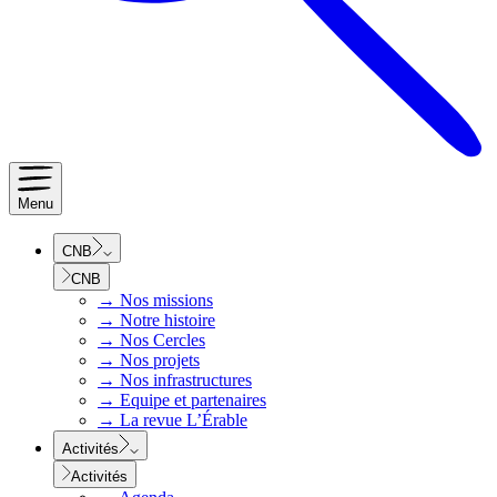
Menu
CNB
CNB
→
Nos missions
→
Notre histoire
→
Nos Cercles
→
Nos projets
→
Nos infrastructures
→
Equipe et partenaires
→
La revue L’Érable
Activités
Activités