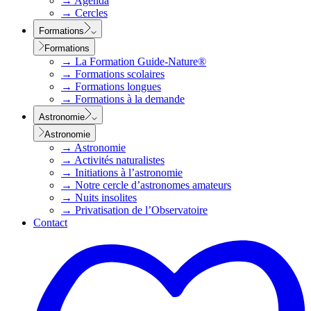
→
Agenda
→
Cercles
Formations
Formations
→
La Formation Guide-Nature®
→
Formations scolaires
→
Formations longues
→
Formations à la demande
Astronomie
Astronomie
→
Astronomie
→
Activités naturalistes
→
Initiations à l’astronomie
→
Notre cercle d’astronomes amateurs
→
Nuits insolites
→
Privatisation de l’Observatoire
Contact