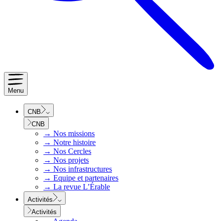
Menu
CNB
CNB
→
Nos missions
→
Notre histoire
→
Nos Cercles
→
Nos projets
→
Nos infrastructures
→
Equipe et partenaires
→
La revue L’Érable
Activités
Activités