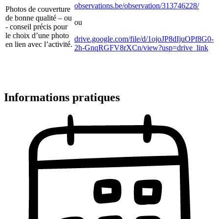
observations.be/observation/313746228/
Photos de couverture
de bonne qualité – ou
ou
- conseil précis pour
le choix d’une photo
drive.google.com/file/d/1ojoJP8dIjuOPf8G0-
en lien avec l’activité.
2h-GnqRGFV8rXCn/view?usp=drive_link
Informations pratiques