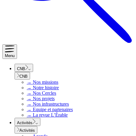
Menu
CNB
CNB
→
Nos missions
→
Notre histoire
→
Nos Cercles
→
Nos projets
→
Nos infrastructures
→
Equipe et partenaires
→
La revue L’Érable
Activités
Activités