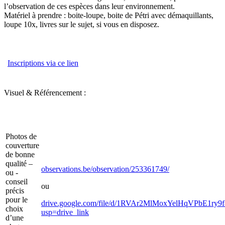
l’observation de ces espèces dans leur environnement.
Matériel à prendre : boite-loupe, boite de Pétri avec démaquillants,
loupe 10x, livres sur le sujet, si vous en disposez.
Inscriptions via ce lien
Visuel & Référencement :
Photos de
couverture
de bonne
qualité –
observations.be/observation/253361749/
ou -
conseil
ou
précis
pour le
drive.google.com/file/d/1RVAr2MlMoxYelHqVPbE1ry9f
choix
usp=drive_link
d’une