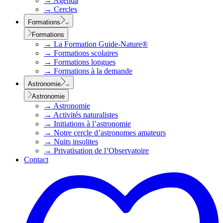
→
Agenda
→
Cercles
Formations
Formations
→
La Formation Guide-Nature®
→
Formations scolaires
→
Formations longues
→
Formations à la demande
Astronomie
Astronomie
→
Astronomie
→
Activités naturalistes
→
Initiations à l’astronomie
→
Notre cercle d’astronomes amateurs
→
Nuits insolites
→
Privatisation de l’Observatoire
Contact