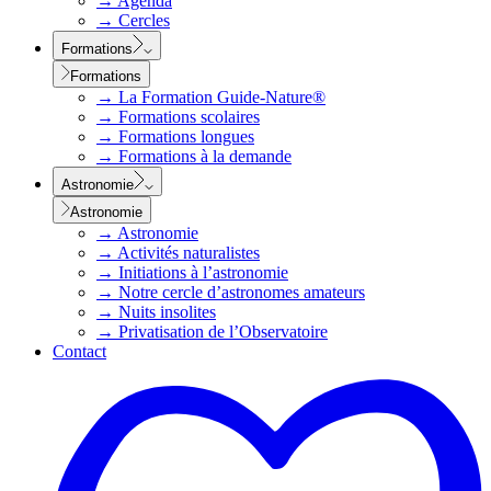
→
Agenda
→
Cercles
Formations
Formations
→
La Formation Guide-Nature®
→
Formations scolaires
→
Formations longues
→
Formations à la demande
Astronomie
Astronomie
→
Astronomie
→
Activités naturalistes
→
Initiations à l’astronomie
→
Notre cercle d’astronomes amateurs
→
Nuits insolites
→
Privatisation de l’Observatoire
Contact