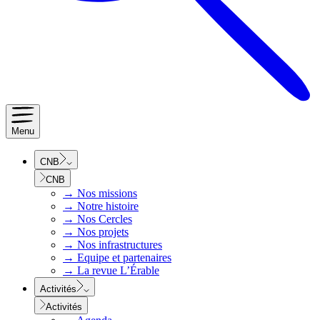
Menu
CNB
CNB
→
Nos missions
→
Notre histoire
→
Nos Cercles
→
Nos projets
→
Nos infrastructures
→
Equipe et partenaires
→
La revue L’Érable
Activités
Activités