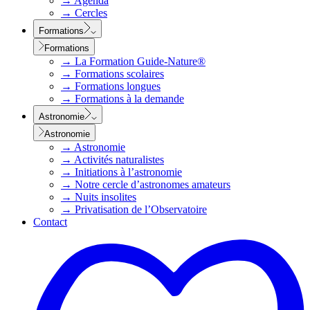
→
Agenda
→
Cercles
Formations
Formations
→
La Formation Guide-Nature®
→
Formations scolaires
→
Formations longues
→
Formations à la demande
Astronomie
Astronomie
→
Astronomie
→
Activités naturalistes
→
Initiations à l’astronomie
→
Notre cercle d’astronomes amateurs
→
Nuits insolites
→
Privatisation de l’Observatoire
Contact