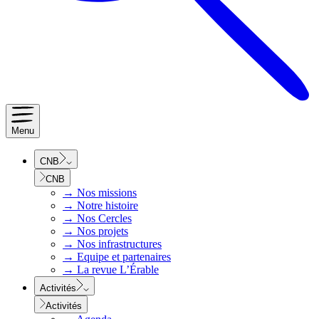
Menu
CNB
CNB
→
Nos missions
→
Notre histoire
→
Nos Cercles
→
Nos projets
→
Nos infrastructures
→
Equipe et partenaires
→
La revue L’Érable
Activités
Activités