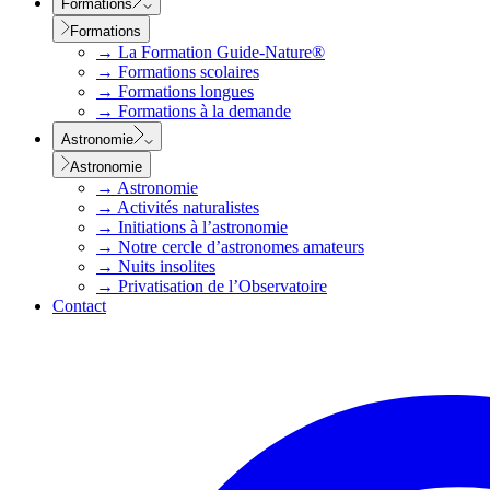
Formations
Formations
→
La Formation Guide-Nature®
→
Formations scolaires
→
Formations longues
→
Formations à la demande
Astronomie
Astronomie
→
Astronomie
→
Activités naturalistes
→
Initiations à l’astronomie
→
Notre cercle d’astronomes amateurs
→
Nuits insolites
→
Privatisation de l’Observatoire
Contact