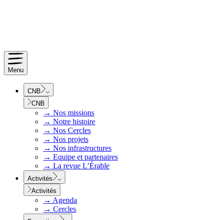
Menu
CNB
CNB
→
Nos missions
→
Notre histoire
→
Nos Cercles
→
Nos projets
→
Nos infrastructures
→
Equipe et partenaires
→
La revue L’Érable
Activités
Activités
→
Agenda
→
Cercles