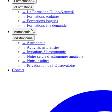
Formations
Formations
→
La Formation Guide-Nature®
→
Formations scolaires
→
Formations longues
→
Formations à la demande
Astronomie
Astronomie
→
Astronomie
→
Activités naturalistes
→
Initiations à l’astronomie
→
Notre cercle d’astronomes amateurs
→
Nuits insolites
→
Privatisation de l’Observatoire
Contact