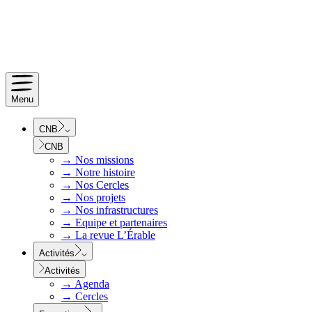
Menu
CNB
CNB
→
Nos missions
→
Notre histoire
→
Nos Cercles
→
Nos projets
→
Nos infrastructures
→
Equipe et partenaires
→
La revue L’Érable
Activités
Activités
→
Agenda
→
Cercles