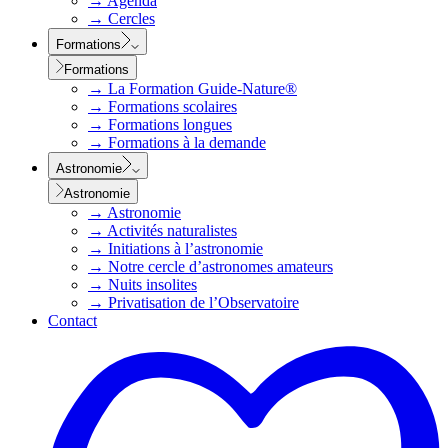
→
Agenda
→
Cercles
Formations
Formations
→
La Formation Guide-Nature®
→
Formations scolaires
→
Formations longues
→
Formations à la demande
Astronomie
Astronomie
→
Astronomie
→
Activités naturalistes
→
Initiations à l’astronomie
→
Notre cercle d’astronomes amateurs
→
Nuits insolites
→
Privatisation de l’Observatoire
Contact