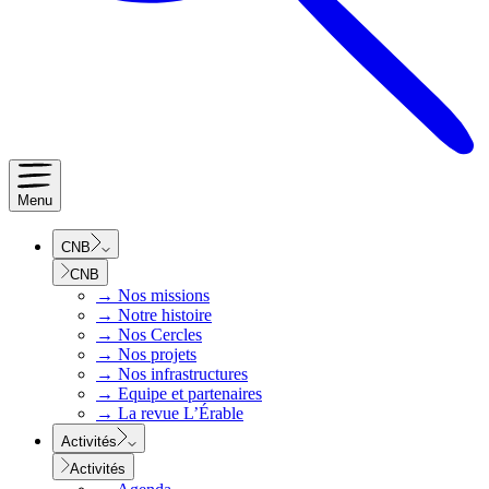
Menu
CNB
CNB
→
Nos missions
→
Notre histoire
→
Nos Cercles
→
Nos projets
→
Nos infrastructures
→
Equipe et partenaires
→
La revue L’Érable
Activités
Activités