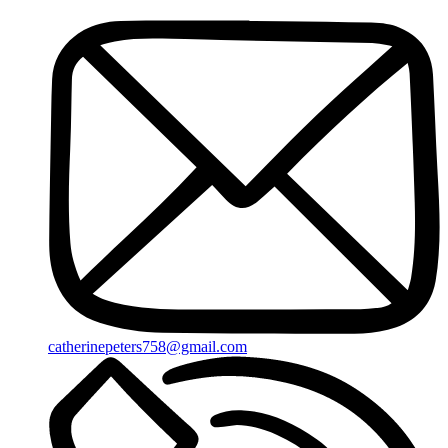
catherinepeters758@gmail.com