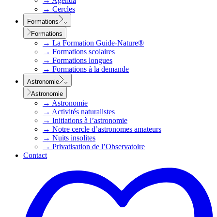
→
Agenda
→
Cercles
Formations
Formations
→
La Formation Guide-Nature®
→
Formations scolaires
→
Formations longues
→
Formations à la demande
Astronomie
Astronomie
→
Astronomie
→
Activités naturalistes
→
Initiations à l’astronomie
→
Notre cercle d’astronomes amateurs
→
Nuits insolites
→
Privatisation de l’Observatoire
Contact