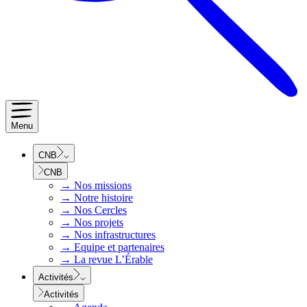
Menu
CNB
CNB
→
Nos missions
→
Notre histoire
→
Nos Cercles
→
Nos projets
→
Nos infrastructures
→
Equipe et partenaires
→
La revue L’Érable
Activités
Activités