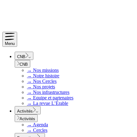
Menu
CNB
CNB
→
Nos missions
→
Notre histoire
→
Nos Cercles
→
Nos projets
→
Nos infrastructures
→
Equipe et partenaires
→
La revue L’Érable
Activités
Activités
→
Agenda
→
Cercles