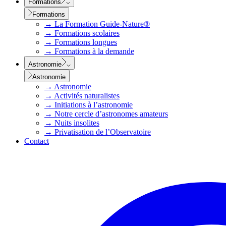
Formations
Formations
→
La Formation Guide-Nature®
→
Formations scolaires
→
Formations longues
→
Formations à la demande
Astronomie
Astronomie
→
Astronomie
→
Activités naturalistes
→
Initiations à l’astronomie
→
Notre cercle d’astronomes amateurs
→
Nuits insolites
→
Privatisation de l’Observatoire
Contact