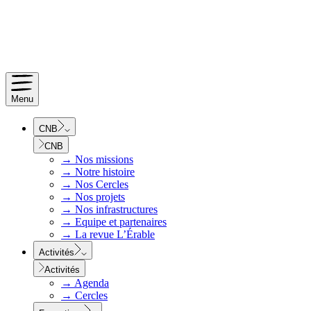
Menu
CNB
CNB
→
Nos missions
→
Notre histoire
→
Nos Cercles
→
Nos projets
→
Nos infrastructures
→
Equipe et partenaires
→
La revue L’Érable
Activités
Activités
→
Agenda
→
Cercles