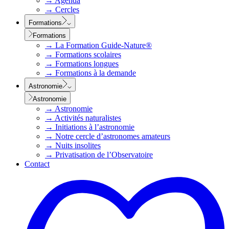
→
Agenda
→
Cercles
Formations
Formations
→
La Formation Guide-Nature®
→
Formations scolaires
→
Formations longues
→
Formations à la demande
Astronomie
Astronomie
→
Astronomie
→
Activités naturalistes
→
Initiations à l’astronomie
→
Notre cercle d’astronomes amateurs
→
Nuits insolites
→
Privatisation de l’Observatoire
Contact