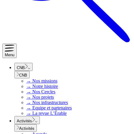
Menu
CNB
CNB
→
Nos missions
→
Notre histoire
→
Nos Cercles
→
Nos projets
→
Nos infrastructures
→
Equipe et partenaires
→
La revue L’Érable
Activités
Activités