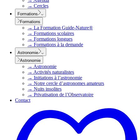
→
Agenda
→
Cercles
Formations
Formations
→
La Formation Guide-Nature®
→
Formations scolaires
→
Formations longues
→
Formations à la demande
Astronomie
Astronomie
→
Astronomie
→
Activités naturalistes
→
Initiations à l’astronomie
→
Notre cercle d’astronomes amateurs
→
Nuits insolites
→
Privatisation de l’Observatoire
Contact