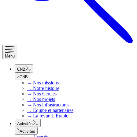
Menu
CNB
CNB
→
Nos missions
→
Notre histoire
→
Nos Cercles
→
Nos projets
→
Nos infrastructures
→
Equipe et partenaires
→
La revue L’Érable
Activités
Activités