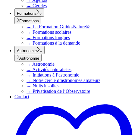
→
Agenda
→
Cercles
Formations
Formations
→
La Formation Guide-Nature®
→
Formations scolaires
→
Formations longues
→
Formations à la demande
Astronomie
Astronomie
→
Astronomie
→
Activités naturalistes
→
Initiations à l’astronomie
→
Notre cercle d’astronomes amateurs
→
Nuits insolites
→
Privatisation de l’Observatoire
Contact