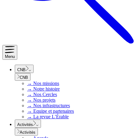
Menu
CNB
CNB
→
Nos missions
→
Notre histoire
→
Nos Cercles
→
Nos projets
→
Nos infrastructures
→
Equipe et partenaires
→
La revue L’Érable
Activités
Activités