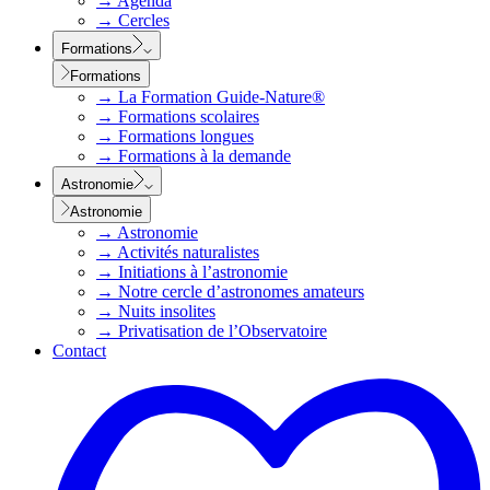
→
Agenda
→
Cercles
Formations
Formations
→
La Formation Guide-Nature®
→
Formations scolaires
→
Formations longues
→
Formations à la demande
Astronomie
Astronomie
→
Astronomie
→
Activités naturalistes
→
Initiations à l’astronomie
→
Notre cercle d’astronomes amateurs
→
Nuits insolites
→
Privatisation de l’Observatoire
Contact