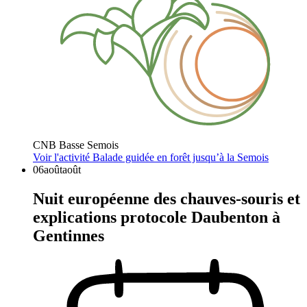
CNB Basse Semois
Voir l'activité
Balade guidée en forêt jusqu’à la Semois
06
août
août
Nuit européenne des chauves-souris et
explications protocole Daubenton à
Gentinnes