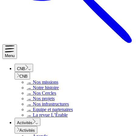
Menu
CNB
CNB
→
Nos missions
→
Notre histoire
→
Nos Cercles
→
Nos projets
→
Nos infrastructures
→
Equipe et partenaires
→
La revue L’Érable
Activités
Activités