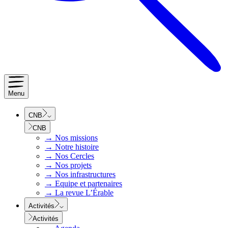
Menu
CNB
CNB
→
Nos missions
→
Notre histoire
→
Nos Cercles
→
Nos projets
→
Nos infrastructures
→
Equipe et partenaires
→
La revue L’Érable
Activités
Activités