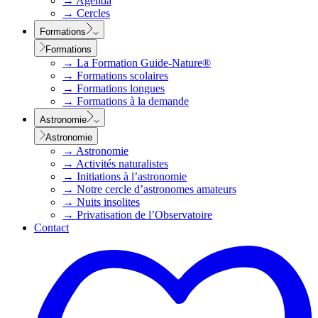
→
Agenda
→
Cercles
Formations
Formations
→
La Formation Guide-Nature®
→
Formations scolaires
→
Formations longues
→
Formations à la demande
Astronomie
Astronomie
→
Astronomie
→
Activités naturalistes
→
Initiations à l’astronomie
→
Notre cercle d’astronomes amateurs
→
Nuits insolites
→
Privatisation de l’Observatoire
Contact