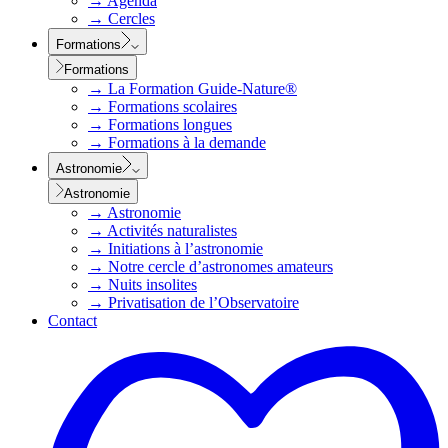
→
Agenda
→
Cercles
Formations
Formations
→
La Formation Guide-Nature®
→
Formations scolaires
→
Formations longues
→
Formations à la demande
Astronomie
Astronomie
→
Astronomie
→
Activités naturalistes
→
Initiations à l’astronomie
→
Notre cercle d’astronomes amateurs
→
Nuits insolites
→
Privatisation de l’Observatoire
Contact