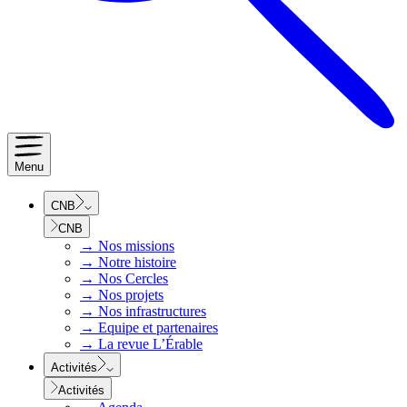
Menu
CNB
CNB
→
Nos missions
→
Notre histoire
→
Nos Cercles
→
Nos projets
→
Nos infrastructures
→
Equipe et partenaires
→
La revue L’Érable
Activités
Activités