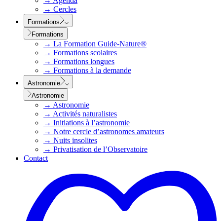
→
Agenda
→
Cercles
Formations
Formations
→
La Formation Guide-Nature®
→
Formations scolaires
→
Formations longues
→
Formations à la demande
Astronomie
Astronomie
→
Astronomie
→
Activités naturalistes
→
Initiations à l’astronomie
→
Notre cercle d’astronomes amateurs
→
Nuits insolites
→
Privatisation de l’Observatoire
Contact