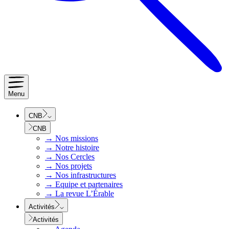
Menu
CNB
CNB
→
Nos missions
→
Notre histoire
→
Nos Cercles
→
Nos projets
→
Nos infrastructures
→
Equipe et partenaires
→
La revue L’Érable
Activités
Activités