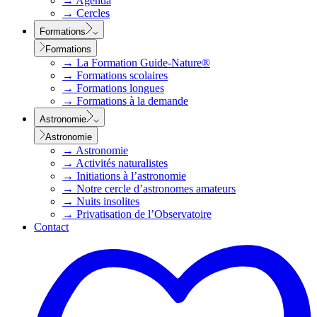
→
Agenda
→
Cercles
Formations
Formations
→
La Formation Guide-Nature®
→
Formations scolaires
→
Formations longues
→
Formations à la demande
Astronomie
Astronomie
→
Astronomie
→
Activités naturalistes
→
Initiations à l’astronomie
→
Notre cercle d’astronomes amateurs
→
Nuits insolites
→
Privatisation de l’Observatoire
Contact