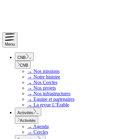
Menu
CNB
CNB
→
Nos missions
→
Notre histoire
→
Nos Cercles
→
Nos projets
→
Nos infrastructures
→
Equipe et partenaires
→
La revue L’Érable
Activités
Activités
→
Agenda
→
Cercles