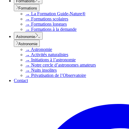
Formations
Formations
→
La Formation Guide-Nature®
→
Formations scolaires
→
Formations longues
→
Formations à la demande
Astronomie
Astronomie
→
Astronomie
→
Activités naturalistes
→
Initiations à l’astronomie
→
Notre cercle d’astronomes amateurs
→
Nuits insolites
→
Privatisation de l’Observatoire
Contact