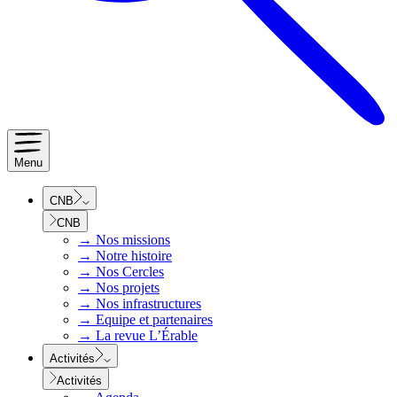
Menu
CNB
CNB
→
Nos missions
→
Notre histoire
→
Nos Cercles
→
Nos projets
→
Nos infrastructures
→
Equipe et partenaires
→
La revue L’Érable
Activités
Activités