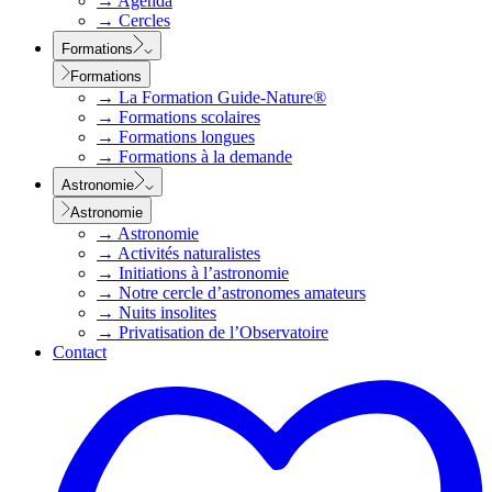
→
Agenda
→
Cercles
Formations
Formations
→
La Formation Guide-Nature®
→
Formations scolaires
→
Formations longues
→
Formations à la demande
Astronomie
Astronomie
→
Astronomie
→
Activités naturalistes
→
Initiations à l’astronomie
→
Notre cercle d’astronomes amateurs
→
Nuits insolites
→
Privatisation de l’Observatoire
Contact