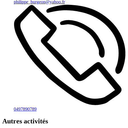
philippe_burgeon@yahoo.fr
0497890789
Autres activités