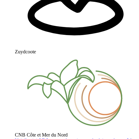
Zuydcoote
CNB Côte et Mer du Nord