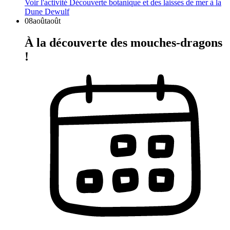
Voir l'activité
Découverte botanique et des laisses de mer à la
Dune Dewulf
08
août
août
À la découverte des mouches-dragons
!