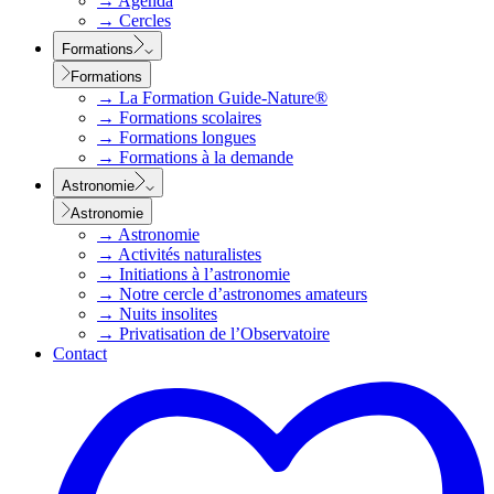
→
Agenda
→
Cercles
Formations
Formations
→
La Formation Guide-Nature®
→
Formations scolaires
→
Formations longues
→
Formations à la demande
Astronomie
Astronomie
→
Astronomie
→
Activités naturalistes
→
Initiations à l’astronomie
→
Notre cercle d’astronomes amateurs
→
Nuits insolites
→
Privatisation de l’Observatoire
Contact