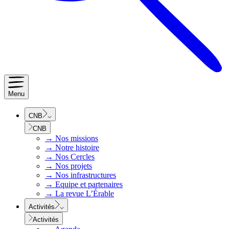
Menu
CNB
CNB
→
Nos missions
→
Notre histoire
→
Nos Cercles
→
Nos projets
→
Nos infrastructures
→
Equipe et partenaires
→
La revue L’Érable
Activités
Activités