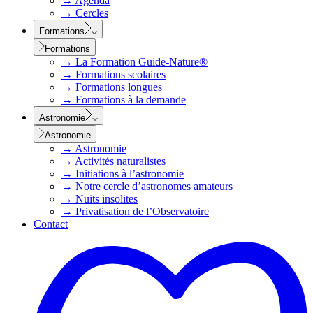
→
Agenda
→
Cercles
Formations
Formations
→
La Formation Guide-Nature®
→
Formations scolaires
→
Formations longues
→
Formations à la demande
Astronomie
Astronomie
→
Astronomie
→
Activités naturalistes
→
Initiations à l’astronomie
→
Notre cercle d’astronomes amateurs
→
Nuits insolites
→
Privatisation de l’Observatoire
Contact