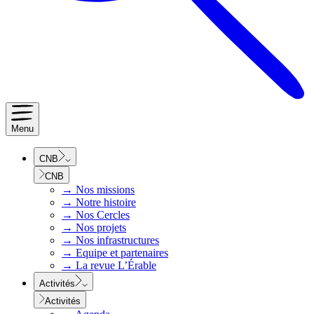
Menu
CNB
CNB
→
Nos missions
→
Notre histoire
→
Nos Cercles
→
Nos projets
→
Nos infrastructures
→
Equipe et partenaires
→
La revue L’Érable
Activités
Activités