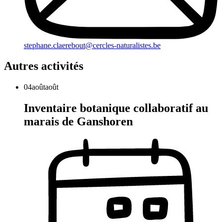
stephane.claerebout@cercles-naturalistes.be
Autres activités
04
août
août
Inventaire botanique collaboratif au
marais de Ganshoren