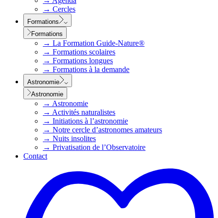
→
Agenda
→
Cercles
Formations
Formations
→
La Formation Guide-Nature®
→
Formations scolaires
→
Formations longues
→
Formations à la demande
Astronomie
Astronomie
→
Astronomie
→
Activités naturalistes
→
Initiations à l’astronomie
→
Notre cercle d’astronomes amateurs
→
Nuits insolites
→
Privatisation de l’Observatoire
Contact