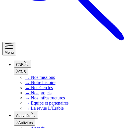
Menu
CNB
CNB
→
Nos missions
→
Notre histoire
→
Nos Cercles
→
Nos projets
→
Nos infrastructures
→
Equipe et partenaires
→
La revue L’Érable
Activités
Activités