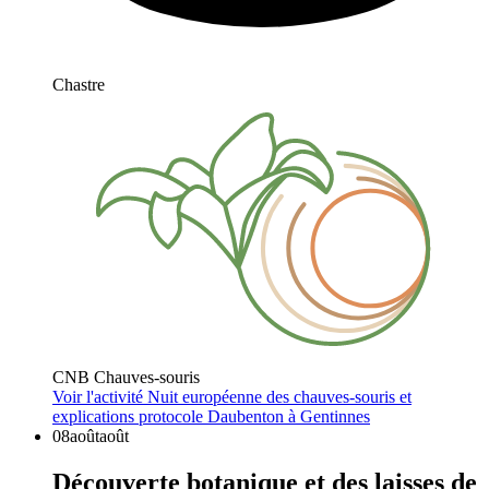
Chastre
CNB Chauves-souris
Voir l'activité
Nuit européenne des chauves-souris et
explications protocole Daubenton à Gentinnes
08
août
août
Découverte botanique et des laisses de