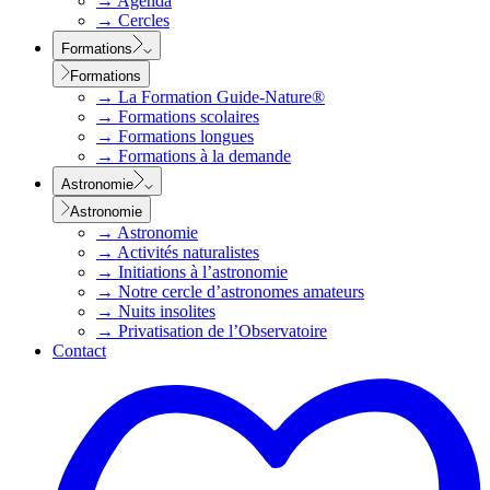
→
Agenda
→
Cercles
Formations
Formations
→
La Formation Guide-Nature®
→
Formations scolaires
→
Formations longues
→
Formations à la demande
Astronomie
Astronomie
→
Astronomie
→
Activités naturalistes
→
Initiations à l’astronomie
→
Notre cercle d’astronomes amateurs
→
Nuits insolites
→
Privatisation de l’Observatoire
Contact