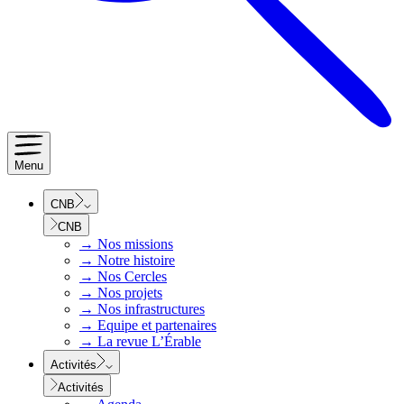
Menu
CNB
CNB
→
Nos missions
→
Notre histoire
→
Nos Cercles
→
Nos projets
→
Nos infrastructures
→
Equipe et partenaires
→
La revue L’Érable
Activités
Activités