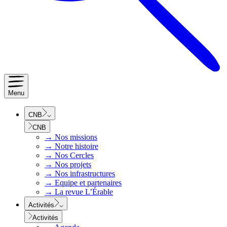
Menu
CNB
CNB
→
Nos missions
→
Notre histoire
→
Nos Cercles
→
Nos projets
→
Nos infrastructures
→
Equipe et partenaires
→
La revue L’Érable
Activités
Activités