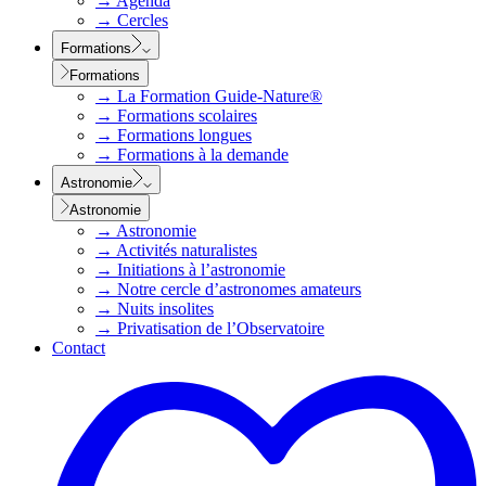
→
Agenda
→
Cercles
Formations
Formations
→
La Formation Guide-Nature®
→
Formations scolaires
→
Formations longues
→
Formations à la demande
Astronomie
Astronomie
→
Astronomie
→
Activités naturalistes
→
Initiations à l’astronomie
→
Notre cercle d’astronomes amateurs
→
Nuits insolites
→
Privatisation de l’Observatoire
Contact