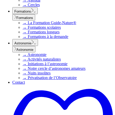
→
Agenda
→
Cercles
Formations
Formations
→
La Formation Guide-Nature®
→
Formations scolaires
→
Formations longues
→
Formations à la demande
Astronomie
Astronomie
→
Astronomie
→
Activités naturalistes
→
Initiations à l’astronomie
→
Notre cercle d’astronomes amateurs
→
Nuits insolites
→
Privatisation de l’Observatoire
Contact