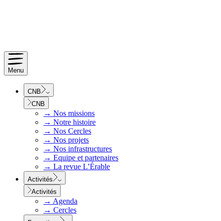
Menu
CNB
CNB
→
Nos missions
→
Notre histoire
→
Nos Cercles
→
Nos projets
→
Nos infrastructures
→
Equipe et partenaires
→
La revue L’Érable
Activités
Activités
→
Agenda
→
Cercles