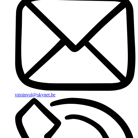
viroinvol@skynet.be