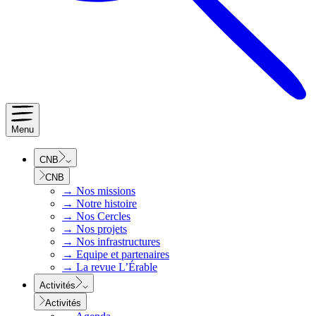
Menu
CNB
CNB
→
Nos missions
→
Notre histoire
→
Nos Cercles
→
Nos projets
→
Nos infrastructures
→
Equipe et partenaires
→
La revue L’Érable
Activités
Activités