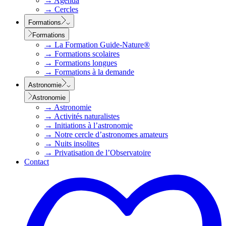
→
Agenda
→
Cercles
Formations
Formations
→
La Formation Guide-Nature®
→
Formations scolaires
→
Formations longues
→
Formations à la demande
Astronomie
Astronomie
→
Astronomie
→
Activités naturalistes
→
Initiations à l’astronomie
→
Notre cercle d’astronomes amateurs
→
Nuits insolites
→
Privatisation de l’Observatoire
Contact