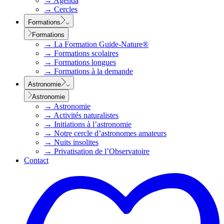
→
Agenda
→
Cercles
Formations
Formations
→
La Formation Guide-Nature®
→
Formations scolaires
→
Formations longues
→
Formations à la demande
Astronomie
Astronomie
→
Astronomie
→
Activités naturalistes
→
Initiations à l’astronomie
→
Notre cercle d’astronomes amateurs
→
Nuits insolites
→
Privatisation de l’Observatoire
Contact