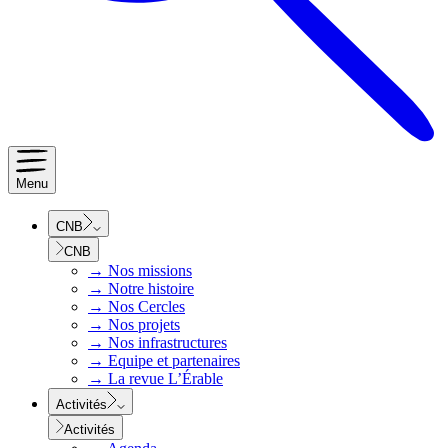
Menu
CNB
CNB
→
Nos missions
→
Notre histoire
→
Nos Cercles
→
Nos projets
→
Nos infrastructures
→
Equipe et partenaires
→
La revue L’Érable
Activités
Activités