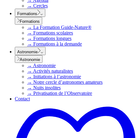
→
Agenda
→
Cercles
Formations
Formations
→
La Formation Guide-Nature®
→
Formations scolaires
→
Formations longues
→
Formations à la demande
Astronomie
Astronomie
→
Astronomie
→
Activités naturalistes
→
Initiations à l’astronomie
→
Notre cercle d’astronomes amateurs
→
Nuits insolites
→
Privatisation de l’Observatoire
Contact