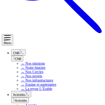
Menu
CNB
CNB
→
Nos missions
→
Notre histoire
→
Nos Cercles
→
Nos projets
→
Nos infrastructures
→
Equipe et partenaires
→
La revue L’Érable
Activités
Activités